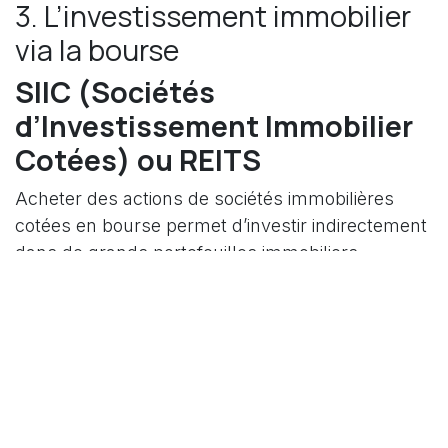
3. L’investissement immobilier
via la bourse
SIIC (Sociétés
d’Investissement Immobilier
Cotées) ou REITS
Acheter des actions de sociétés immobilières
cotées en bourse permet d’investir indirectement
dans de grands portefeuilles immobiliers.
Avantages :
liquidité, accès à l’immobilier
international, pas de gestion directe.
Risques :
volatilité des marchés financiers,
dépendance à la conjoncture économique
2
.
4. Le crowdfunding immobilier