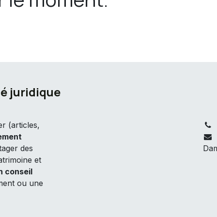
é juridique
 (articles,
vement
rtager des
Dam
atrimoine et
n conseil
sement ou une